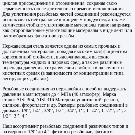
циклов присоединения и отсоединения, сохраняя свою
герметичность после длительного времени использования.
Для уплотнения резьбовых частей соединений рекомендуется
использовать нейтральные к пищевым продуктам, а так же
химически стойкие уплотняющие материалы такие например
как фторопластовые уплотняющие материалы в виде лент или
пастообразных фиксаторов резьбы.
Нержавеющая сталь является одним из самых прочных и
долговечных материалов, обладая высоким коэффициентом
коррозионной стойкости, выдерживающая высокие
температуры жидких и паровых сред, а так же различные
перепады давления, сохраняя свои свойства в щелочных и
кислотных средах (в зависимости от концентрации и типа
легирующих добавок).
Резьбовые соединения из нержавейки способны выдержать
давление в магистрали до 4 МПа (40 атмосфер). Марка
стали: AISI 304, AISI 316 Материал уплотнений: резина,
силикон, фторопласт и др. Размеры резьбовых соединений в
дюймах: 1/8‘’, 1/4‘’, 3/8‘’, 1/2‘’, 3/4‘’, 1‘’, 1 1/4‘’, 1 1/2‘’, 2‘’, 2
1/2‘’, 3‘’, 4‘’
Наш ассортимент резьбовых соединений различных типов и
размеров от 1/8‘’ до 4‘’: фитинги резьбовые, фитинги