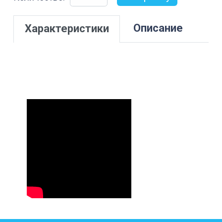
товара
Штуцер
Описание
шланговый
Характеристики
ВР