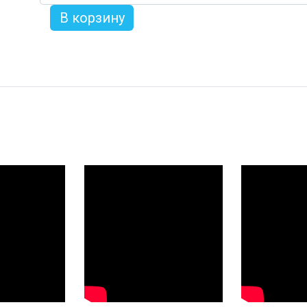
товара
В корзину
Затвор
дисковый
кламп